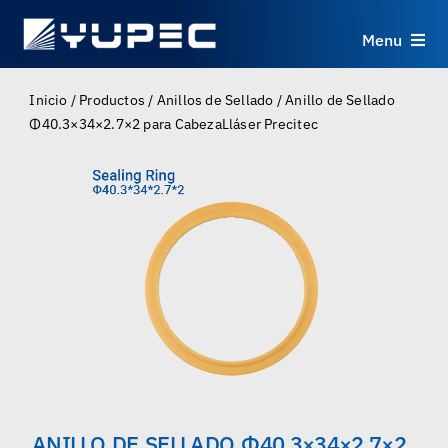
Skip
to
Menu
content
Productos
Inicio
/
Productos
/
Anillos de Sellado
/
Anillo de Sellado
Φ40.3×34×2.7×2 para CabezaLláser Precitec
Servicios
Aplicaciones
Recursos
Sobre
Contacto
ANILLO DE SELLADO Φ40.3×34×2.7×2