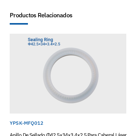
Productos Relacionados
YPSK-MFQ012
Anillo De Sellado Φ42.5×34×3.4×2.5 Para Cabezal Láser