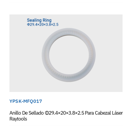
YPSK-MFQ017
Anillo De Sellado Φ29.4×20×3.8×2.5 Para Cabezal Láser
Raytools