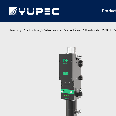
Skip
to
Produc
content
Inicio
/
Productos
/
Cabezas de Corte Láser
/
RayTools BS30K Ca