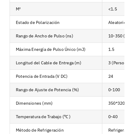
M²
<1.5
Estado de Polarización
Aleatorio
Rango de Ancho de Pulso (ns)
10-350 (Pers
Máxima Energía de Pulso Único (mJ)
1.5
Longitud del Cable de Entrega (m)
3 (Personaliz
Potencia de Entrada (V DC)
24
Rango de Ajuste de Potencia (%)
0-100
Dimensiones (mm)
350*320*12
Temperatura de Trabajo (℃ )
0-40
Método de Refrigeración
Refrigeración