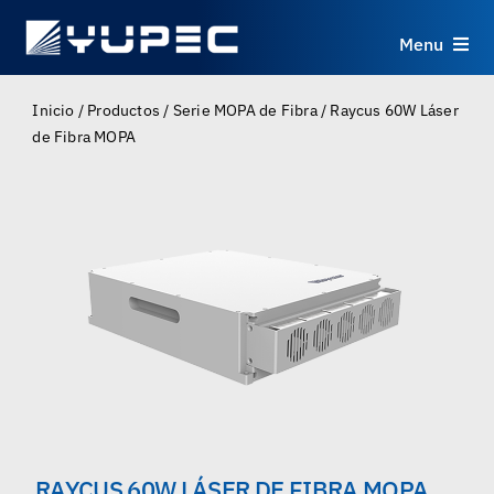
Skip
to
Menu
content
Productos
Inicio
/
Productos
/
Serie MOPA de Fibra
/
Raycus 60W Láser
de Fibra MOPA
Servicios
Aplicaciones
Recursos
Sobre
Contacto
RAYCUS 60W LÁSER DE FIBRA MOPA