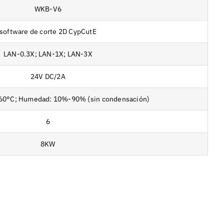
WKB-V6
software de corte 2D CypCutE
LAN-0.3X; LAN-1X; LAN-3X
24V DC/2A
-60°C; Humedad: 10%-90% (sin condensación)
6
8KW