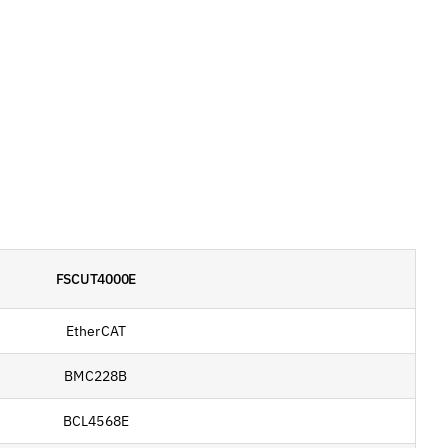
FSCUT4000E
EtherCAT
BMC228B
BCL4568E