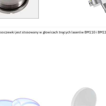
ką soczewki jest stosowany w głowicach tnących laserów BM110 i BM11