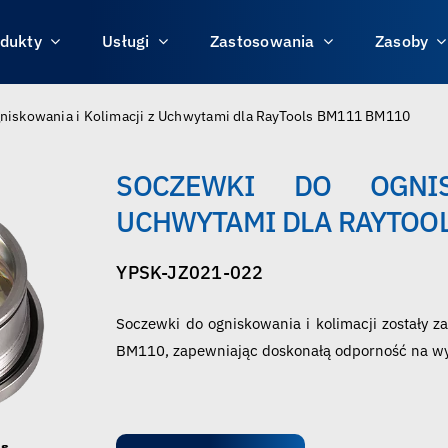
dukty
Usługi
Zastosowania
Zasoby
niskowania i Kolimacji z Uchwytami dla RayTools BM111 BM110
SOCZEWKI DO OGNI
UCHWYTAMI DLA RAYTOO
YPSK-JZ021-022
Soczewki do ogniskowania i kolimacji zostały 
BM110, zapewniając doskonałą odporność na wyso