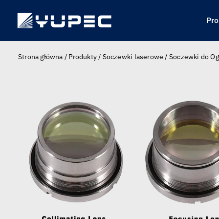
Skip
to
Pro
content
Strona główna
/
Produkty
/
Soczewki laserowe
/
Soczewki do Og