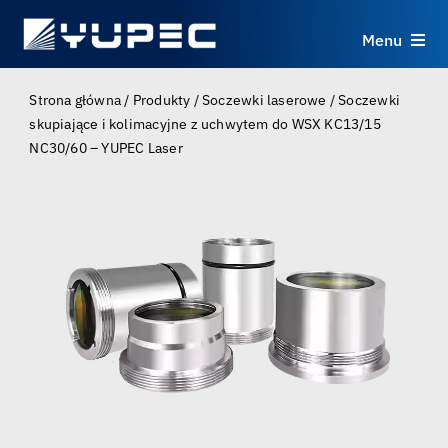
Skip
to
Menu
content
Produkty
Strona główna
/
Produkty
/
Soczewki laserowe
/
Soczewki
skupiające i kolimacyjne z uchwytem do WSX KC13/15
NC30/60 – YUPEC Laser
Usługi
Zastosowania
Zasoby
O nas
Kontakt