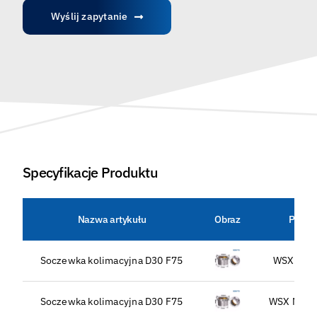
Wyślij zapytanie
Specyfikacje Produktu
Nazwa artykułu
Obraz
Pasuj
Soczewka kolimacyjna D30 F75
WSX KC1
Soczewka kolimacyjna D30 F75
WSX NC30