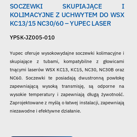
SOCZEWKI SKUPIAJĄCE I
Polski
KOLIMACYJNE Z UCHWYTEM DO WSX
KC13/15 NC30/60 – YUPEC LASER
YPSK-JZ005-010
Yupec oferuje wysokowydajne soczewki kolimacyjne i
skupiające z tubami, kompatybilne z głowicami
tnącymi laserów WSX KC13, KC15, NC30, NC30B oraz
NC60. Soczewki te posiadają dwustronną powłokę
zapewniającą wysoką transmisję, są odporne na
wysokie temperatury i zapewniają długą żywotność.
Zaprojektowane z myślą o łatwej instalacji, zapewniają
niezawodne i efektywne działanie.