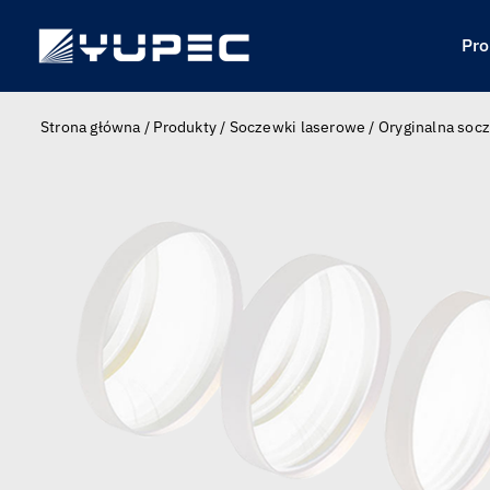
Skip
to
Pro
content
Strona główna
/
Produkty
/
Soczewki laserowe
/
Oryginalna soc