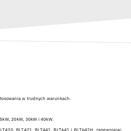
 stosowania w trudnych warunkach.
 15kW, 20kW, 30kW i 40kW.
 BLT420, BLT421, BLT441, BLT641 i BLT642H, zapewniając