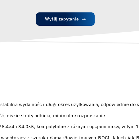
Wyślij zapytanie
tabilna wydajność i długi okres użytkowania, odpowiednie do
 niskie straty odbicia, minimalne rozpraszanie.
5.4×4 i 34.0×5, kompatybilne z różnymi opcjami mocy, w tym
współpracy z szeroką gamą głowic tnących BOCI, takich jak