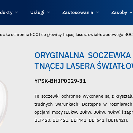
dukty
Usługi
Zastosowania
Zasoby
zewka ochronna BOCI do głowicy tnącej lasera światłowodowego BOC
ORYGINALNA SOCZEWKA
TNĄCEJ LASERA ŚWIATŁ
YPSK-BHJP0029-31
Te soczewki ochronne wykonane są z kryształ
trudnych warunkach. Dostępne w rozmiarach 
opcjami mocy (15kW, 20kW, 30kW, 40kW) i zapr
BLT420, BLT421, BLT441, BLT641 i BLT642H.