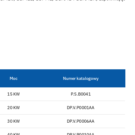
Moc
Numer katalogowy
15 KW
P.S.B0041
20 KW
DP.V.P0001AA
30 KW
DP.V.P0006AA
40 KW
DP.V.P0010AA