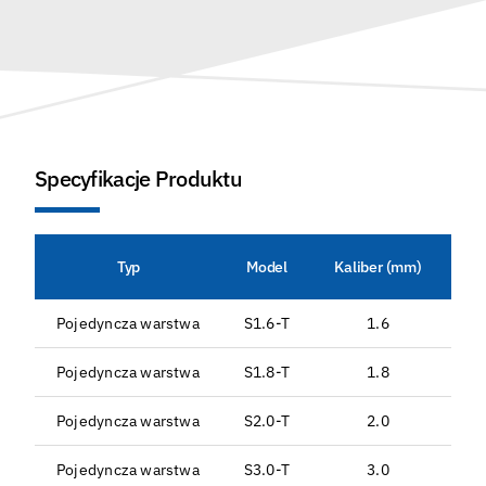
Specyfikacje Produktu
Typ
Model
Kaliber (mm)
Śr
Pojedyncza warstwa
S1.6-T
1.6
Pojedyncza warstwa
S1.8-T
1.8
Pojedyncza warstwa
S2.0-T
2.0
Pojedyncza warstwa
S3.0-T
3.0