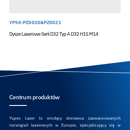
YPSK-PZ0020&PZ0021
Dysze Laserowe Serii D32 Typ A D32 H15 M14
Centrum produktów
Yupec Laser to wiodący dostawca zaawansowanych
rozwiązań laserowych w Europie, specjalizujący się w