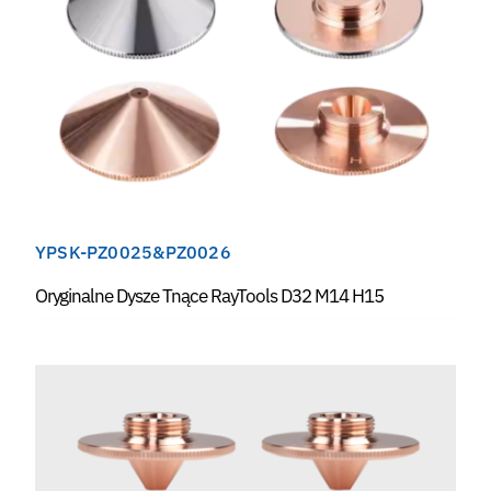
YPSK-PZ0025&PZ0026
Oryginalne Dysze Tnące RayTools D32 M14 H15