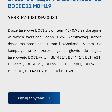
Polski
BOCI D11 M8 H19
YPSK-PZ0030&PZ0031
Dysze laserowe BOCI z gwintem M8×0,75 są dostępne
w dwóch wersjach: jedno- i dwuwarstwowej. Każda
dysza ma średnicę 11 mm i wysokość 19 mm. Są
kompatybilne z szeroką gamą głowic do cięcia
laserowego BOCI, w tym BLT421T, BLT441T, BLT461T,
BLT442T, BLT462T, BLT520H, BLT540H, BLT560H,
BLT310T, BLT421TS, BLT510 i BLT520.
Wyślij zapytanie