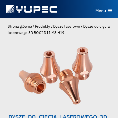
Skip
to
Menu
content
Produkty
Strona główna
/
Produkty
/
Dysze laserowe
/
Dysze do cięcia
laserowego 3D BOCI D11 M8 H19
Usługi
Zastosowania
Zasoby
O nas
Kontakt
DYSZE DO CIĘCIA LASEROWEGO 3D