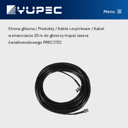
Skip
to
Menu
content
Produkty
Strona główna
/
Produkty
/
Kable czujnikowe
/
Kabel
wzmacniacza 20 m do głowicy tnącej lasera
światłowodowego PRECITEC
Usługi
Zastosowania
Zasoby
O nas
Kontakt