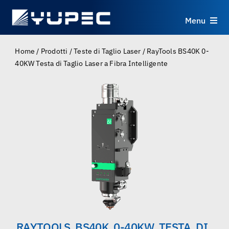
Skip
to
Menu
content
Prodotti
Home
/
Prodotti
/
Teste di Taglio Laser
/
RayTools BS40K 0-
40KW Testa di Taglio Laser a Fibra Intelligente
Servizi
Applicazioni
Risorse
Chi Siamo
Contatti
RAYTOOLS BS40K 0-40KW TESTA DI