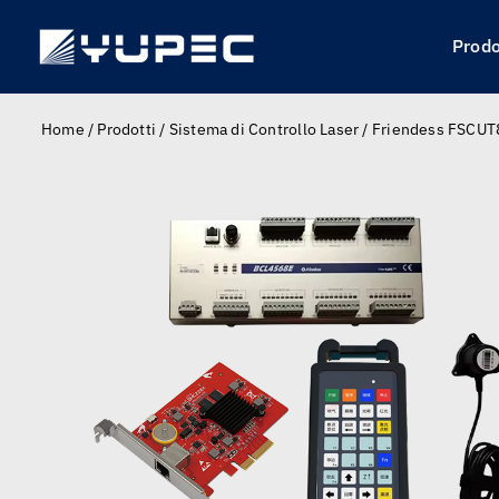
Skip
to
Prodo
content
Home
/
Prodotti
/
Sistema di Controllo Laser
/
Friendess FSCUT80