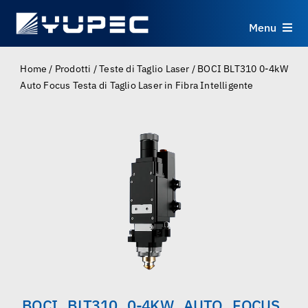
Skip
to
Menu
content
Prodotti
Home
/
Prodotti
/
Teste di Taglio Laser
/
BOCI BLT310 0-4kW
Auto Focus Testa di Taglio Laser in Fibra Intelligente
Servizi
Applicazioni
Risorse
Chi Siamo
Contatti
BOCI BLT310 0-4KW AUTO FOCUS